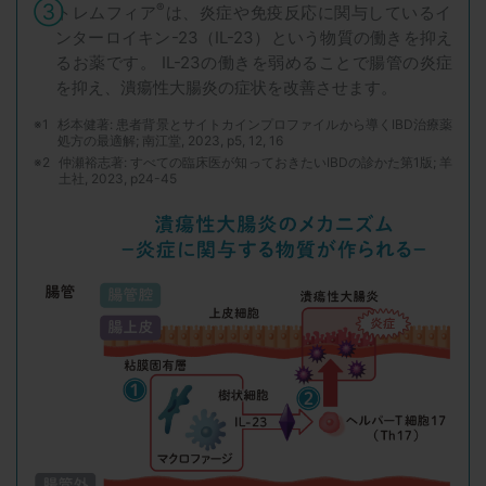
③
®
トレムフィア
は、炎症や免疫反応に関与しているイ
ンターロイキン-23（IL-23）という物質の働きを抑え
るお薬です。 IL-23の働きを弱めることで腸管の炎症
を抑え、潰瘍性大腸炎の症状を改善させます。
※1
杉本健著: 患者背景とサイトカインプロファイルから導くIBD治療薬
処⽅の最適解; 南江堂, 2023, p5, 12, 16​
※2
仲瀬裕志著: すべての臨床医が知っておきたいIBDの診かた第1版; ⽺
⼟社, 2023, p24-45​