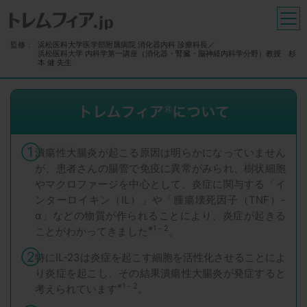
トレムフィア
メ
監修：
浜松医科大学医学部附属病院 消化器内科 診療科長／
浜松医科大学 内科学第一講座（消化器・腎臓・脳神経内科学分野）教授 杉
本 健 先生
①
潰瘍性大腸炎が起こる原因は明らかになっていません
が、患者さんの腸管で免疫に異常がみられ、樹状細胞
やマクロファージを中心として、炎症に関与する「イ
ンターロイキン（IL）」や「腫瘍壊死因子（TNF）-
α」などの物質が作られることにより、炎症が起きる
※1－2
ことがわかってきました
。
②
特にIL-23は炎症を起こす細胞を活性化させることによ
り炎症を起こし、その結果潰瘍性大腸炎が発症すると
※1－2
考えられています
。