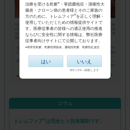
※
治療を受ける乾癬
・掌蹠膿疱症・潰瘍性大
腸炎・クローン病の患者様とそのご家族の
®
方のために、トレムフィア
を正しく理解・
使用していただくための情報提供サイトで
Mayo 0：正常か非活動性、Mayo 1：軽症（発赤、血管透見像
す。医療従事者の皆様への適正使用の推進
の減少、軽度脆弱性）、Mayo 2：中等症（著明な発赤、血管透
見像の消失、脆弱性、びらん）、Mayo 3：重症（自然出血、潰
ならびに安全性に関する情報は、弊社医療
瘍形成）​
従事者向けサイトにて公開しております。
※尋常性乾癬、乾癬性関節炎、膿疱性乾癬、乾癬性紅皮症
猿田 雅之（2015）. ２. 外来でのモニタリング ③薬剤減量や中
止のタイミングをどのように決めるか？ 日比 紀文、山本 博徳
（監修）.
はい
いいえ
実臨床に役立つ IBD内視鏡-診断・モニタリング・サーベイラン
ス 日本メディカルセンター pp.131-138.​
コラム
®
トレムフィア
は完全ヒト抗体製剤です。