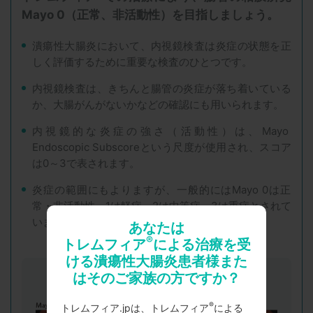
Mayo 0（正常、非活動性）を目指しましょう。
潰瘍性大腸炎において、内視鏡検査は炎症の状態を正
しく評価するために重要な検査のひとつです。
内視鏡検査は、きちんと腸管の炎症が落ち着いている
か、大腸がんがないかなどの確認にも用いられます。
内視鏡的な炎症の強さ（活動性）は、Mayo
Endoscopic Subscoreという尺度が使用され、スコア
は0～3で表されます。
炎症の範囲にもよりますが、一般的にはMayo 0は正
常・非活動性、1は軽症、2は中等症、3は重症とされて
います。
あなたは
®
トレムフィア
による治療を受
ける潰瘍性大腸炎患者様また
はそのご家族の方ですか？
®
トレムフィア.jpは、トレムフィア
による