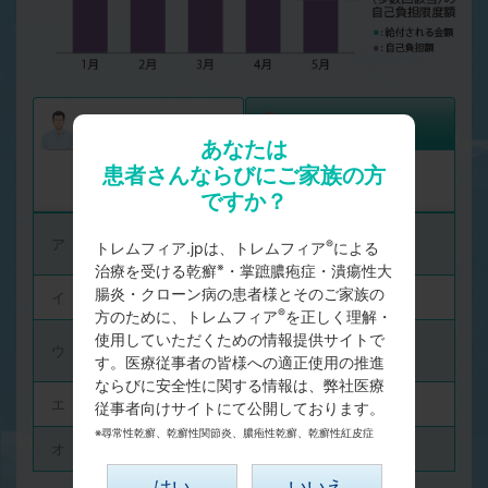
69歳以下の方
70歳以上の方
あなたは
患者さんならびにご家族の方
多数回該当の場合の
適用区分
自己負担限度額
ですか？
年収約1,160万円
ア
140,100円
®
トレムフィア.jpは、トレムフィア
による
以上
※
治療を受ける乾癬
・掌蹠膿疱症・潰瘍性大
腸炎・クローン病の患者様とそのご家族の
イ
年収約770～約1,160万円
93,000円
®
方のために、トレムフィア
を正しく理解・
使用していただくための情報提供サイトで
年収約370～約770
ウ
44,400円
万円
す。医療従事者の皆様への適正使用の推進
ならびに安全性に関する情報は、弊社医療
エ
年収約370万円未満
44,400円
従事者向けサイトにて公開しております。
※尋常性乾癬、乾癬性関節炎、膿疱性乾癬、乾癬性紅皮症
オ
住民税非課税者
24,600円
はい
いいえ