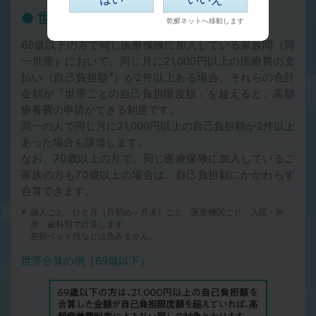
世帯合算
69歳以下の方で同じ医療保険に加入している家族間（同
一世帯）において、同じ月に21,000円以上の医療費の支
※
払い（自己負担額
）が2件以上ある場合、それらの合計
金額が「世帯ごとの自己負担限度額」を超えると、高額
療養費の申請ができる制度です。
同一の人で同じ月に21,000円以上の自己負担額が2件以上
あった場合も該当します。
なお、70歳以上の方で、同じ医療保険に加入しているご
家族の方も70歳以上の場合は、自己負担額にかかわらず
合算できます。
※
個人ごと、ひと月（月初め～月末）ごと、医療機関ごと、入院・外
来・歯科別で計算します。
差額ベッド代などは含みません。
世帯合算の例（69歳以下）