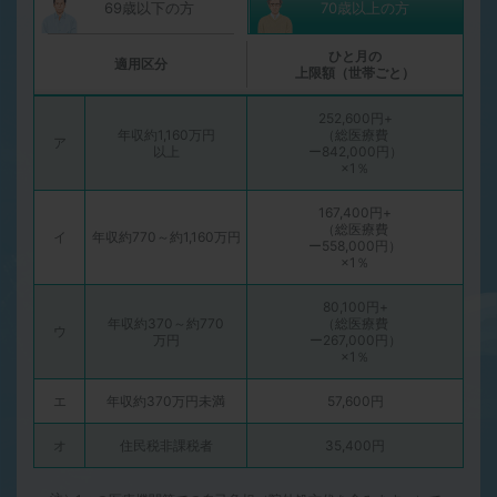
69歳以下の方
70歳以上の方
ひと月の
適用区分
上限額（世帯ごと）
252,600円+
年収約1,160万円
（総医療費
ア
以上
ー842,000円）
×1％
167,400円+
（総医療費
イ
年収約770～約1,160万円
ー558,000円）
×1％
80,100円+
年収約370～約770
（総医療費
ウ
万円
ー267,000円）
×1％
エ
年収約370万円未満
57,600円
オ
住民税非課税者
35,400円