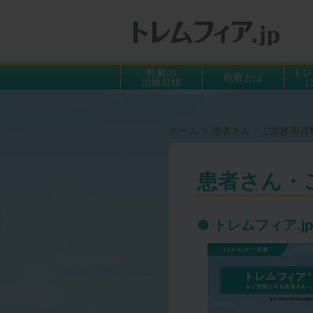
ト
乾癬の
トレ
乾癬とは
治療目標
トレ
治療
投与
ホーム
患者さん・ご家族用資
患者さん・
トレムフィア.