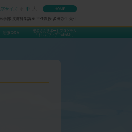
大
文字サイズ
中
HOME
小
医学部 皮膚科学講座 主任教授 多田弥生 先生
患者さんサポートプログラム
治療Q&A
®
「トレムフィア
withMe」