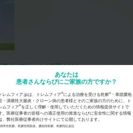
治療ダイアリーをご活用ください。
あなたは
®
トレムフィア
治療ダイアリー
患者さんならびにご家族の方ですか？
（PDF 7,015KB）
®
※
トレムフィア.jpは、トレムフィア
による治療を受ける乾癬
・掌蹠膿疱
®
トレムフィア
治療中における乾癬の症状の変化や副作用
症・潰瘍性大腸炎・クローン病の患者様とそのご家族の方のために、ト
身での体調管理をサポートするための治療日誌です。
®
レムフィア
を正しく理解・使用していただくための情報提供サイトで
す。医療従事者の皆様への適正使用の推進ならびに安全性に関する情報
は、弊社医療従事者向けサイトにて公開しております。
※尋常性乾癬、乾癬性関節炎、膿疱性乾癬、乾癬性紅皮症