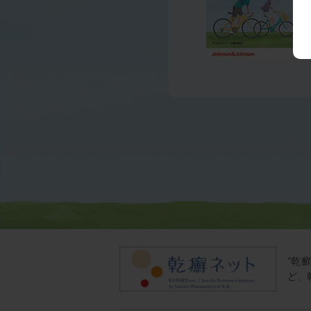
“乾
ど、