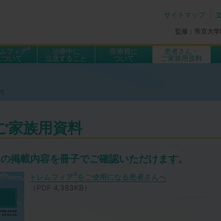
サイトマップ
レムフィア
監修：帝京大学
®
ムフィア
治療中に
医療費に
患者さん・
について
注意すること
ついて
ご家族用資料
®
ムフィア
について
スケジュール
について
治療中に注意すること
副作用について
医療費について
医療費に関連する制度
高額療養費制度
自己負担軽減について
税の負担軽減について
手続方法について
治療費Q＆A
料
ご家族用資料
jpの掲載内容を冊子でご確認いただけます。
®
トレムフィア
をご使用になる患者さんへ
（PDF 4,383KB）