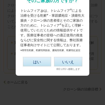
そのご家族の方ですか？
クローン病は再燃・寛解を繰り返す経過のなかで、治療
®
による影響も加わり症状が変化します。
トレムフィア.jpは、トレムフィア
による
※
治療を受ける乾癬
・掌蹠膿疱症・潰瘍性大
クローン病の症状は多様性に富むため、クローン病につ
腸炎・クローン病の患者様とそのご家族の
いてよく理解し、自分の治療内容、その効果を理解する
®
方のために、トレムフィア
を正しく理解・
ことが重要です。
使用していただくための情報提供サイトで
す。医療従事者の皆様への適正使用の推進
ならびに安全性に関する情報は、弊社医療
寛解：
治療により症状が治まった状態のこと。寛解
従事者向けサイトにて公開しております。
状態では普通の生活を送ることができます。
※尋常性乾癬、乾癬性関節炎、膿疱性乾癬、乾癬性紅皮症
再燃：
治療により一旦寛解状態になっても、再び消
化管に炎症が生じること。新たな部位に炎症
はい
いいえ
が生じることを再発と言います。
ホームに戻る
クローン病の治療目標